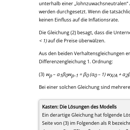
unterhalb einer „lohnzuwachsneutralen“ 
werden durchgesetzt. Wenn die tatsächli
keinen Einfluss auf die Inflationsrate.
Die Gleichung (2) besagt, dass die Unte
< 1)
auf die Preise überwälzen.
Aus den beiden Verhaltensgleichungen erg
Differenzengleichung 1. Ordnung:
(3)
w
–
α
β
w
=
β
(α
– 1) w
+ α
p
1
0
p-1
0
0
X/A
2
Bei einer solchen Gleichung sind mehrere
Kasten: Die Lösungen des Modells
Ein derartige Gleichung hat folgende Lö
Seite von (3) im Folgenden als R bezeic