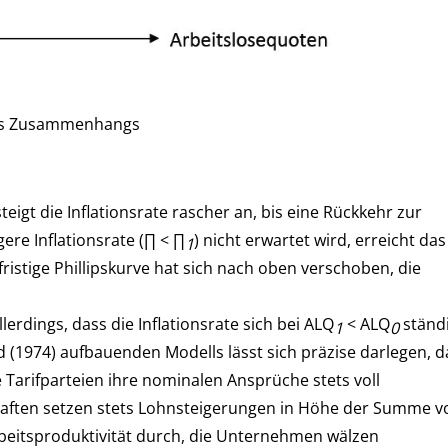
 des Zusammenhangs
igt die Inflationsrate rascher an, bis eine Rückkehr zur
gere Inflationsrate (∏ < ∏
) nicht erwartet wird, erreicht das
1
zfristige Phillipskurve hat sich nach oben verschoben, die
lerdings, dass die Inflationsrate sich bei ALQ
< ALQ
ständ
1
0
d (1974) aufbauenden Modells lässt sich präzise darlegen, d
e Tarifparteien ihre nominalen Ansprüche stets voll
haften setzen stets Lohnsteigerungen in Höhe der Summe v
rbeitsproduktivität durch, die Unternehmen wälzen