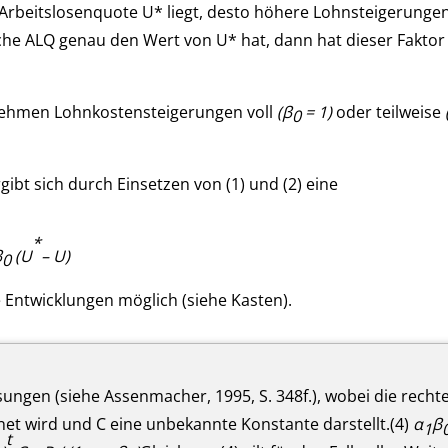
Arbeitslosenquote U* liegt, desto höhere Lohnsteigerunge
che ALQ genau den Wert von U* hat, dann hat dieser Faktor
rnehmen Lohnkostensteigerungen voll
(β
= 1)
oder teilweise
0
ibt sich durch Einsetzen von (1) und (2) eine
*
β
(U
– U)
0
 Entwicklungen möglich (siehe Kasten).
sungen (siehe Assenmacher, 1995, S. 348f.), wobei die recht
hnet wird und C eine unbekannte Konstante darstellt.(4)
α
β
1
t