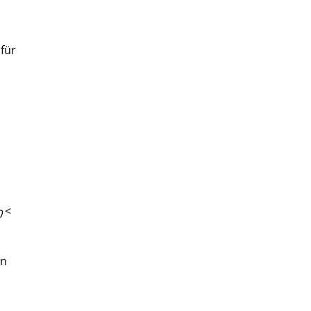
 für
<
0
en