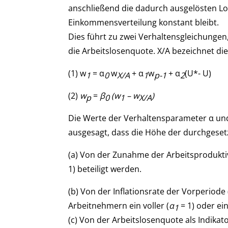
anschließend die dadurch ausgelösten Loh
Einkommensverteilung konstant bleibt.
Dies führt zu zwei Verhaltensgleichungen,
die Arbeitslosenquote. X/A bezeichnet die
(1) w
= α
w
+ α
w
+ α
(U*- U)
1
0
X/A
1
p-1
2
(2)
w
=
β
(w
– w
)
p
0
1
X/A
Die Werte der Verhaltensparameter α und β
ausgesagt, dass die Höhe der durchgeset
(a) Von der Zunahme der Arbeitsproduktivi
1) beteiligt werden.
(b) Von der Inflationsrate der Vorperiode (
Arbeitnehmern ein voller (
α
= 1) oder ein
1
(c) Von der Arbeitslosenquote als Indikat