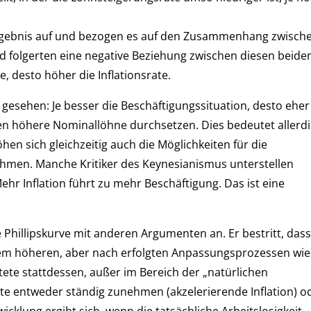
Ergebnis auf und bezogen es auf den Zusammenhang zwisch
d folgerten eine negative Beziehung zwischen diesen beide
e, desto höher die Inflationsrate.
gesehen: Je besser die Beschäftigungssituation, desto eher
 höhere Nominallöhne durchsetzen. Dies bedeutet allerd
öhen sich gleichzeitig auch die Möglichkeiten für die
men. Manche Kritiker des Keynesianismus unterstellen
hr Inflation führt zu mehr Beschäftigung. Das ist eine
e Phillipskurve mit anderen Argumenten an. Er bestritt, das
nem höheren, aber nach erfolgten Anpassungsprozessen wi
tete stattdessen, außer im Bereich der „natürlichen
ate entweder ständig zunehmen (akzelerierende Inflation) o
klung ergibt sich, wenn die tatsächliche Arbeitslosigkeit