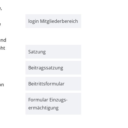
e,
login Mitgliederbereich
e
und
eht
Satzung
Beitrags­satzung
Beitritts­formular
on
Formular Einzugs­­
ermächtigung