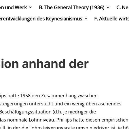
en und Werk
B. The General Theory (1936)
C. Ne
erentwicklungen des Keynesianismus
F. Aktuelle wir
sion anhand der
hillips hatte 1958 den Zusammenhang zwischen
steigerungen untersucht und ein wenig überraschendes
Beschäftigungssituation (d.h. je niedriger die
 das nominale Lohnniveau. Phillips hatte diesen empirischen
t, in der die Lohnsteigerungsrate umso niedriger ist, je h