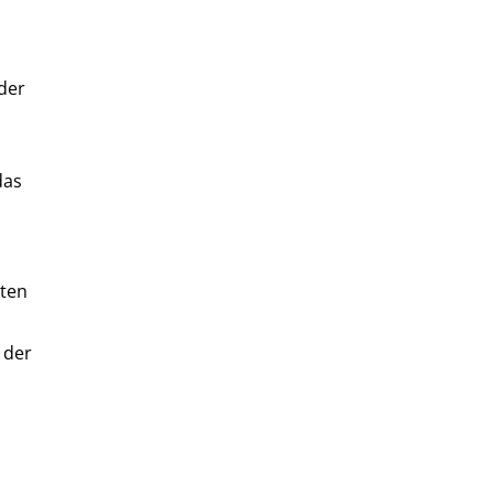
der
das
iten
 der