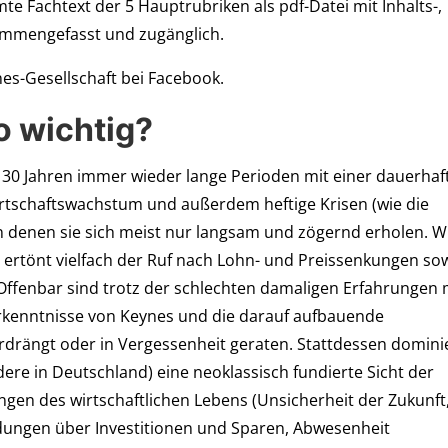
e Fachtext der 5 Hauptrubriken als pdf-Datei mit Inhalts-,
ammengefasst und zugänglich.
nes-Gesellschaft bei Facebook.
o wichtig?
t 30 Jahren immer wieder lange Perioden mit einer dauerhaf
rtschaftswachstum und außerdem heftige Krisen (wie die
von denen sie sich meist nur langsam und zögernd erholen. W
9 ertönt vielfach der Ruf nach Lohn- und Preissenkungen so
Offenbar sind trotz der schlechten damaligen Erfahrungen 
kenntnisse von Keynes und die darauf aufbauende
erdrängt oder in Vergessenheit geraten. Stattdessen domini
ere in Deutschland) eine neoklassisch fundierte Sicht der
ngen des wirtschaftlichen Lebens (Unsicherheit der Zukunft
dungen über Investitionen und Sparen, Abwesenheit