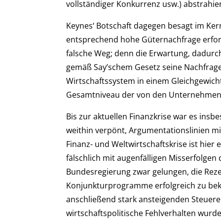
vollständiger Konkurrenz usw.) abstrahier
Keynes‘ Botschaft dagegen besagt im Ker
entsprechend hohe Güternachfrage erford
falsche Weg; denn die Erwartung, dadurch
gemäß Say’schem Gesetz seine Nachfrage, 
Wirtschaftssystem in einem Gleichgewicht
Gesamtniveau der von den Unternehmen 
Bis zur aktuellen Finanzkrise war es insb
weithin verpönt, Argumentationslinien mit
Finanz- und Weltwirtschaftskrise ist hie
fälschlich mit augenfälligen Misserfolgen 
Bundesregierung zwar gelungen, die Rezes
Konjunkturprogramme erfolgreich zu bekämp
anschließend stark ansteigenden Steuer
wirtschaftspolitische Fehlverhalten wurde