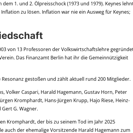
ch dem 1. und 2. Ölpreisschock (1973 und 1979). Keynes lehn
Inflation zu lösen. Inflation war nie ein Ausweg für Keynes;
iedschaft
003 von 13 Professoren der Volkswirtschaftslehre gegründe
 Verein. Das Finanzamt Berlin hat ihr die Gemeinnützigkeit
he Resonanz gestoßen und zählt aktuell rund 200 Mitglieder.
ns, Volker Caspari, Harald Hagemann, Gustav Horn, Peter
ürgen Kromphardt, Hans-Jürgen Krupp, Hajo Riese, Heinz-
 Gert G. Wagner.
en Kromphardt, der bis zu seinem Tod im Jahr 2025
rde auch der ehemalige Vorsitzende Harald Hagemann zum