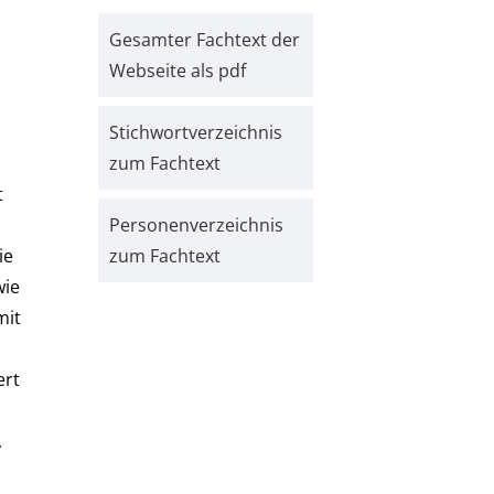
Gesamter Fachtext der
Webseite als pdf
Stichwort­verzeichnis
zum Fachtext
t
Personen­verzeichnis
ie
zum Fachtext
wie
mit
ert
,