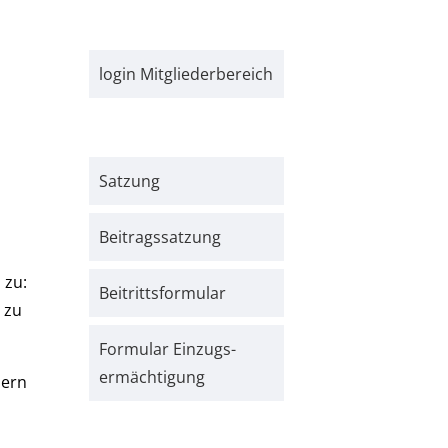
login Mitgliederbereich
Satzung
Beitrags­satzung
 zu:
Beitritts­formular
 zu
Formular Einzugs­­
ermächtigung
dern