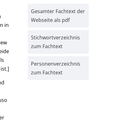
Gesamter Fachtext der
h
Webseite als pdf
n in
Stichwort­verzeichnis
New
zum Fachtext
eide
ls
Personen­verzeichnis
st.]
zum Fachtext
nd
auso
er