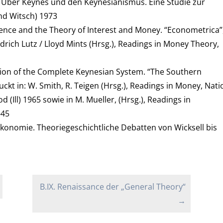
: Über Keynes und den Keynesianismus. Eine Studie zur
nd Witsch) 1973
erence and the Theory of Interest and Money. “Econometrica”
edrich Lutz / Lloyd Mints (Hrsg.), Readings in Money Theory,
tion of the Complete Keynesian System. “The Southern
ckt in: W. Smith, R. Teigen (Hrsg.), Readings in Money, Nati
(Ill) 1965 sowie in M. Mueller, (Hrsg.), Readings in
-45
ökonomie. Theoriegeschichtliche Debatten von Wicksell bis
B.IX. Renaissance der „General Theory“
→