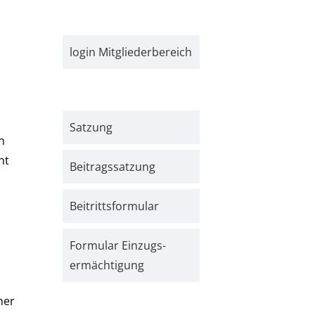
login Mitgliederbereich
Satzung
n
ht
Beitrags­satzung
Beitritts­formular
Formular Einzugs­­
ermächtigung
her