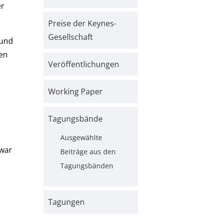
er
Preise der Keynes-
Gesellschaft
 und
den
Veröffentlichungen
Working Paper
z
Tagungsbände
n
Ausgewählte
 war
Beiträge aus den
Tagungsbänden
Tagungen
e