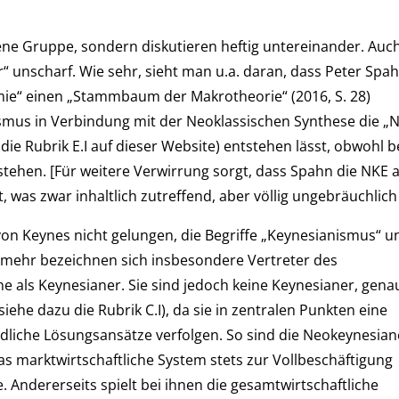
ne Gruppe, sondern diskutieren heftig untereinander. Auc
“ unscharf. Wie sehr, sieht man u.a. daran, dass Peter Spah
ie“ einen „Stammbaum der Makrotheorie“ (2016, S. 28)
smus in Verbindung mit der Neoklassischen Synthese die „
die Rubrik E.I auf dieser Website) entstehen lässt, obwohl b
stehen. [Für weitere Verwirrung sorgt, dass Spahn die NKE a
was zwar inhaltlich zutreffend, aber völlig ungebräuchlich i
von Keynes nicht gelungen, die Begriffe „Keynesianismus“ u
ielmehr bezeichnen sich insbesondere Vertreter des
ne als Keynesianer. Sie sind jedoch keine Keynesianer, gen
siehe dazu die Rubrik C.I), da sie in zentralen Punkten eine
dliche Lösungsansätze verfolgen. So sind die Neokeynesian
das marktwirtschaftliche System stets zur Vollbeschäftigung
. Andererseits spielt bei ihnen die gesamtwirtschaftliche