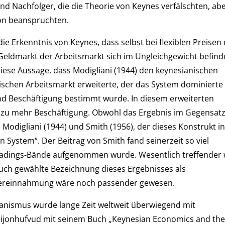
nd Nachfolger, die die Theorie von Keynes verfälschten, ab
ion beanspruchten.
e Erkenntnis von Keynes, dass selbst bei flexiblen Preisen
eldmarkt der Arbeitsmarkt sich im Ungleichgewicht befin
diese Aussage, dass Modigliani (1944) den keynesianischen
schen Arbeitsmarkt erweiterte, der das System dominierte
d Beschäftigung bestimmt wurde. In diesem erweiterten
zu mehr Beschäftigung. Obwohl das Ergebnis im Gegensat
Modigliani (1944) und Smith (1956), der dieses Konstrukt i
 System“. Der Beitrag von Smith fand seinerzeit so viel
Readings-Bände aufgenommen wurde. Wesentlich treffender
uch gewählte Bezeichnung dieses Ergebnisses als
 Vereinnahmung wäre noch passender gewesen.
ianismus wurde lange Zeit weltweit überwiegend mit
 Leijonhufvud mit seinem Buch „Keynesian Economics and th