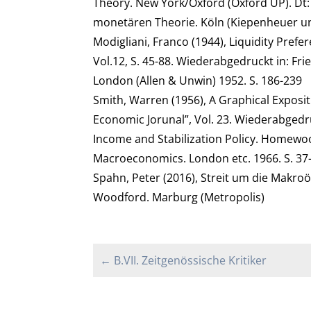
Theory. New York/Oxford (Oxford UP). Dt
monetären Theorie. Köln (Kiepenheuer u
Modigliani, Franco (1944), Liquidity Pref
Vol.12, S. 45-88. Wiederabgedruckt in: Fri
London (Allen & Unwin) 1952. S. 186-239
Smith, Warren (1956), A Graphical Exposi
Economic Jorunal”, Vol. 23. Wiederabgedru
Income and Stabilization Policy. Homewood 
Macroeconomics. London etc. 1966. S. 37
Spahn, Peter (2016), Streit um die Makro
Woodford. Marburg (Metropolis)
← B.VII. Zeitgenössische Kritiker