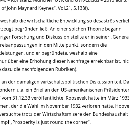
 of John Maynard Keynes“, Vol.21, S.138f).
, weshalb die wirtschaftliche Entwicklung so desaströs verlief
rzeugt begründen ließ. An einer solchen Theorie begann
iger Forschung und Diskussion stellte er in seiner „Genera
Preisanpassungen in den Mittelpunkt, sondern die
eistungen, und er begründete, weshalb eine
ur über eine Erhöhung dieser Nachfrage erreichbar ist, nic
he dazu die nachfolgenden Rubriken).
 an der damaligen wirtschaftspolitischen Diskussion teil. D
 sondern u.a. ein Brief an den US-amerikanischen Präsidente
“ vom 31.12.33 veröffentlichte. Roosevelt hatte im März 193
en, der die Wahl im November 1932 verloren hatte. Hoov
, versuchte trotz der Wirtschaftsmisere den Bundeshaushalt
pf „Prosperity is just round the corner“.