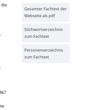
 die
Gesamter Fachtext der
Webseite als pdf
Stichwort­verzeichnis
“
zum Fachtext
Personen­verzeichnis
zum Fachtext
.
1867
Die