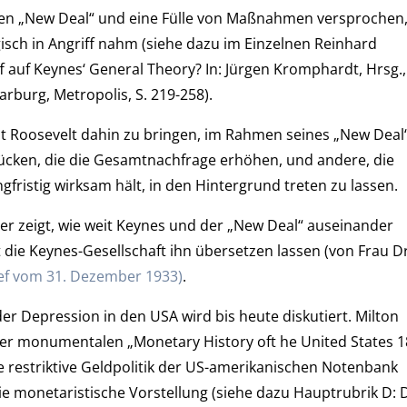
nen „New Deal“ und eine Fülle von Maßnahmen versprochen,
isch in Angriff nahm (siehe dazu im Einzelnen Reinhard
f auf Keynes‘ General Theory? In: Jürgen Kromphardt, Hrsg.,
rburg, Metropolis, S. 219-258).
nt Roosevelt dahin zu bringen, im Rahmen seines „New Deal
cken, die die Gesamtnachfrage erhöhen, und andere, die
gfristig wirksam hält, in den Hintergrund treten zu lassen.
er zeigt, wie weit Keynes und der „New Deal“ auseinander
t die Keynes-Gesellschaft ihn übersetzen lassen (von Frau Dr
ef vom 31. Dezember 1933)
.
er Depression in den USA wird bis heute diskutiert. Milton
er monumentalen „Monetary History oft he United States 
ie restriktive Geldpolitik der US-amerikanischen Notenbank
ie monetaristische Vorstellung (siehe dazu Hauptrubrik D: 