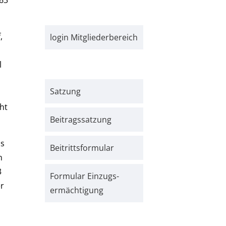
,
login Mitgliederbereich
l
Satzung
ht
Beitrags­satzung
as
Beitritts­formular
n
3
Formular Einzugs­­
er
ermächtigung