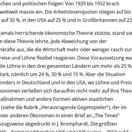
lichen und politischen Folgen: Von 1929 bis 1932 brach
weltweit massiv ein. Die Arbeitslosenquoten stiegen auf bis
uf 30 %, in den USA auf 25 % und in Großbritannien auf 22
e damals herrschende ökonomische Theorie stützte, stand si
nn diese Theorie lehrte, jede Abweichung von der
kräfte aus, die die Wirtschaft mehr oder weniger rasch zur
reise und Löhne flexibel reagieren. Diese Voraussetzung wa
 die Löhne in den drei genannten Ländern um mehr als 25 %
tark, nämlich um 24 %, 30 % und 15 %. Aber die Situation
esonders in Deutschland und in den USA, wo Löhne und Prei
konomen verließen sich daraufhin nicht mehr auf ihre Theor
maßnahmen und andere Formen aktiven staatlichen
(siehe die Rubrik „Herausragende Gegenspieler“), der im
ier anderen Ökonomen in einen Brief an „The Times“
ugsweise abgedruckt in J. Kromphardt, Die größten
46 – Konstanz/München UVK und UVK-Lucius – 2013 auf S. 