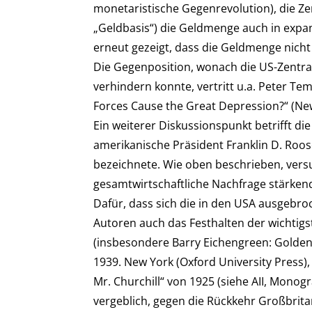
monetaristische Gegenrevolution), die Z
„Geldbasis“) die Geldmenge auch in expan
erneut gezeigt, dass die Geldmenge nich
Die Gegenposition, wonach die US-Zentral
verhindern konnte, vertritt u.a. Peter Te
Forces Cause the Great Depression?“ (New
Ein weiterer Diskussionspunkt betrifft d
amerikanische Präsident Franklin D. Roose
bezeichnete. Wie oben beschrieben, versu
gesamtwirtschaftliche Nachfrage stärkend
Dafür, dass sich die in den USA ausgebro
Autoren auch das Festhalten der wichtig
(insbesondere Barry Eichengreen: Golden
1939. New York (Oxford University Press),
Mr. Churchill“ von 1925 (siehe AII, Mono
vergeblich, gegen die Rückkehr Großbrit