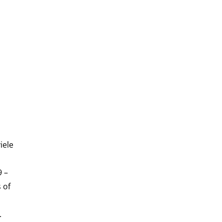
iele
9 –
 of
.