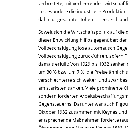
verbreitete, mit verheerenden wirtschaft
insbesondere die industrielle Produktion 
dahin ungekannte Höhen: In Deutschland a
Soweit sich die Wirtschaftspolitik auf di
dieser Entwicklung hilflos gegenüber; de
Vollbeschäftigung löse automatisch Gegen
Vollbeschäftigung zurückführen, sofern P
damals erfüllt: Von 1929 bis 1932 sanken
um 30 % bzw. um 7 %; die Preise ähnlich s
verschlechterte sich weiter, und zwar b
am stärksten sanken. Viele prominente Ö
sondern forderten Arbeitsbeschaffungs
Gegensteuerns. Darunter war auch Pigou 
Oktober 1932 zusammen mit Keynes und v
entsprechende Maßnahmen forderte (ausz
Ökonomen: John Maynard Keynes 1883-19