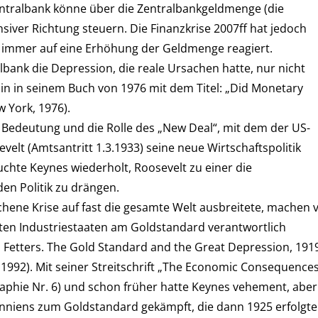
entralbank könne über die Zentralbankgeldmenge (die
siver Richtung steuern. Die Finanzkrise 2007ff hat jedoch
t immer auf eine Erhöhung der Geldmenge reagiert.
bank die Depression, die reale Ursachen hatte, nur nicht
min in seinem Buch von 1976 mit dem Titel: „Did Monetary
 York, 1976).
ie Bedeutung und die Rolle des „New Deal“, mit dem der US-
velt (Amtsantritt 1.3.1933) seine neue Wirtschaftspolitik
chte Keynes wiederholt, Roosevelt zu einer die
en Politik zu drängen.
chene Krise auf fast die gesamte Welt ausbreitete, machen v
sten Industriestaaten am Goldstandard verantwortlich
 Fetters. The Gold Standard and the Great Depression, 191
 1992). Mit seiner Streitschrift „The Economic Consequences
graphie Nr. 6) und schon früher hatte Keynes vehement, aber
anniens zum Goldstandard gekämpft, die dann 1925 erfolgte