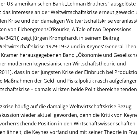
er US-amerikanischen Bank „Lehman Brothers“ ausgelöste
t das Interesse an der Weltwirtschaftskrise erneut geweckt
len Krise und der damaligen Weltwirtschaftskrise veranlasst
en von Eichengreen/O’Rourke, A Tale of two Depressions
e/3421)) zeigt Jürgen Kromphardt in seinem Beitrag
Weltwirtschaftskrise 1929-1932 und in Keynes‘ General Theo
 Krämer herausgegebenen Band „Ökonomie und Gesellscha
einer modernen keynesianischen Wirtschaftstheorie und
 2011), dass in der jüngsten Krise der Einbruch bei Produkti
e Maßnahmen der Geld- und Fiskalpolitik rasch aufgefange
schaftskrise – damals wirkten beide Politikbereiche tendenz
zkrise häufig auf die damalige Weltwirtschaftskrise Bezug
kussion wieder aktuell geworden, denn die Kritik von Keyn
 vorherrschende Position in den Wirtschaftswissenschaften
en ähnelt, die Keynes vorfand und mit seiner Theorie in Fra