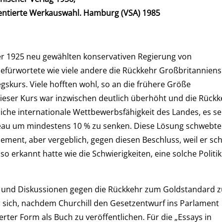
mentierte Werkauswahl. Hamburg (VSA) 1985
der 1925 neu gewählten konservativen Regierung von
befürwortete wie viele andere die Rückkehr Großbritanniens
skurs. Viele hofften wohl, so an die frühere Größe
eser Kurs war inzwischen deutlich überhöht und die Rückk
sliche internationale Wettbewerbsfähigkeit des Landes, es se
veau um mindestens 10 % zu senken. Diese Lösung schwebte
hement, aber vergeblich, gegen diesen Beschluss, weil er sc
o erkannt hatte wie die Schwierigkeiten, eine solche Politik
eln und Diskussionen gegen die Rückkehr zum Goldstandard z
er sich, nachdem Churchill den Gesetzentwurf ins Parlament
erter Form als Buch zu veröffentlichen. Für die „Essays in